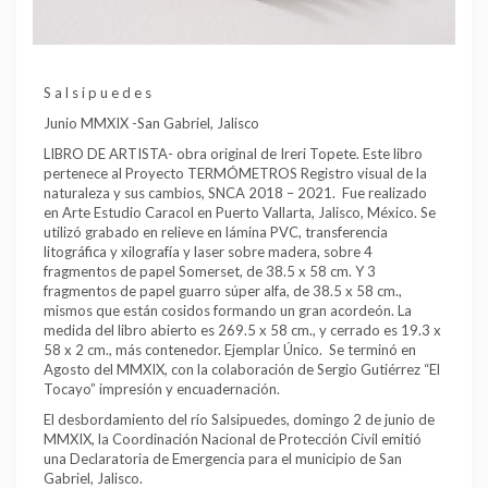
S a l s i p u e d e s
Junio MMXIX -San Gabriel, Jalisco
LIBRO DE ARTISTA- obra original de Ireri Topete. Este libro
pertenece al Proyecto TERMÓMETROS Registro visual de la
naturaleza y sus cambios, SNCA 2018 – 2021. Fue realizado
en Arte Estudio Caracol en Puerto Vallarta, Jalisco, México. Se
utilizó grabado en relieve en lámina PVC, transferencia
litográfica y xilografía y laser sobre madera, sobre 4
fragmentos de papel Somerset, de 38.5 x 58 cm. Y 3
fragmentos de papel guarro súper alfa, de 38.5 x 58 cm.,
mismos que están cosidos formando un gran acordeón. La
medida del libro abierto es 269.5 x 58 cm., y cerrado es 19.3 x
58 x 2 cm., más contenedor. Ejemplar Único. Se terminó en
Agosto del MMXIX, con la colaboración de Sergio Gutiérrez “El
Tocayo” impresión y encuadernación.
El desbordamiento del río Salsipuedes, domingo 2 de junio de
MMXIX, la Coordinación Nacional de Protección Civil emitió
una Declaratoria de Emergencia para el municipio de San
Gabriel, Jalisco.